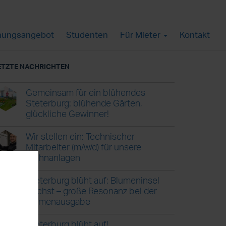
ungsangebot
Studenten
Für Mieter
Kontakt
ETZTE NACHRICHTEN
Gemeinsam für ein blühendes
Steterburg: blühende Gärten,
glückliche Gewinner!
Wir stellen ein: Technischer
Mitarbeiter (m/w/d) für unsere
Wohnanlagen
Steterburg blüht auf: Blumeninsel
wächst – große Resonanz bei der
Blumenausgabe
Steterburg blüht auf!