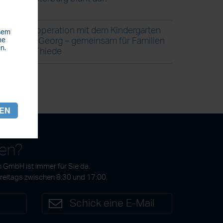
Kooperation mit dem Kindergarten
esem
St. Georg – gemeinsam für Familien
he
n.
in Thiede
REN
gen?
 GmbH ist immer für Sie da.
Freitags zwischen 8:30 und 17:00.
7
Schick eine E-Mail