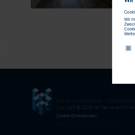
Wir
Cooki
Wir m
Zweck
Cooki
Weite
Home
Impressum
Datenschu
Copyright © 2026 Van Der Horst Wohn
Cookie-Einstellungen
Website by Reclamebureau 390