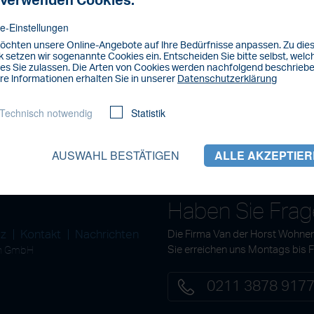
 verwenden Cookies.
e-Einstellungen
öchten unsere Online-Angebote auf lhre Bedürfnisse anpassen. Zu di
 setzen wir sogenannte Cookies ein. Entscheiden Sie bitte selbst, welc
es Sie zulassen. Die Arten von Cookies werden nachfolgend beschriebe
re lnformationen erhalten Sie in unserer
Datenschutzerklärung
Technisch notwendig
Statistik
AUSWAHL BESTÄTIGEN
ALLE AKZEPTIE
Haben Sie Fra
tz
Kontakt
Nachrichten
Die Firma Van der Horst Wohnen
en GmbH
Sie erreichen uns Montags bis 
0211 3878 917