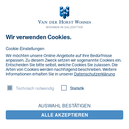
Toggl
navig
Wir verwenden Cookies.
NACHRICHT
Ohrenschmerzen im Flugzeug
Cookie-Einstellungen
Wir möchten unsere Online-Angebote auf lhre Bedürfnisse
Zwei Kaffeetassen aus Plastik, zwei nasse Wattepads welche Sie in
anpassen. Zu diesem Zweck setzen wir sogenannte Cookies ein.
den Kaffee tunken.
Entscheiden Sie bitte selbst, welche Cookies Sie zulassen. Die
Arten von Cookies werden nachfolgend beschrieben. Weitere
Und dann beim Abheben die Wattepads auf die Ohren setzen.
lnformationen erhalten Sie in unserer
Datenschutzerklärung
Es sieht komisch aus, aber es scheint wirklich zu helfen.
Technisch notwendig
Statistik
LETZTE NACHRICHTEN
AUSWAHL BESTÄTIGEN
ALLE AKZEPTIEREN
Salzgitter fährt jetzt durch Braunschweig