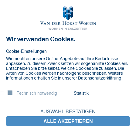
Toggl
navig
Wir verwenden Cookies.
NACHRICHT
Früchte reifen schneller
Cookie-Einstellungen
Wir möchten unsere Online-Angebote auf lhre Bedürfnisse
Omas Trick, Obst besser reifen zu lassen, besteht darin, das Obst
anpassen. Zu diesem Zweck setzen wir sogenannte Cookies ein.
mit einer reifen Banane zu kombinieren. Diese Banane stößt das
Entscheiden Sie bitte selbst, welche Cookies Sie zulassen. Die
Arten von Cookies werden nachfolgend beschrieben. Weitere
Gas Ethylen ab, das die Reifung von Früchten beschleunigen kann.
lnformationen erhalten Sie in unserer
Datenschutzerklärung
Das geht auch mit Feigen.
Technisch notwendig
Statistik
LETZTE NACHRICHTEN
AUSWAHL BESTÄTIGEN
ALLE AKZEPTIEREN
Salzgitter fährt jetzt durch Braunschweig