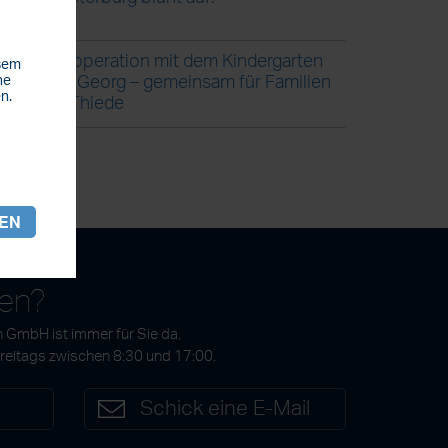
Kooperation mit dem Kindergarten
esem
St. Georg – gemeinsam für Familien
he
n.
in Thiede
REN
gen?
 GmbH ist immer für Sie da.
Freitags zwischen 8:30 und 17:00.
7
Schick eine E-Mail