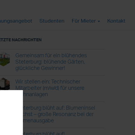
ungsangebot
Studenten
Für Mieter
Kontakt
ETZTE NACHRICHTEN
Gemeinsam für ein blühendes
Steterburg: blühende Gärten,
glückliche Gewinner!
Wir stellen ein: Technischer
Mitarbeiter (m/w/d) für unsere
Wohnanlagen
Steterburg blüht auf: Blumeninsel
wächst – große Resonanz bei der
Blumenausgabe
Steterburg blüht auf!