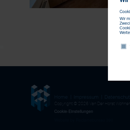
Wir
Cooki
Wir m
Zweck
Cooki
Weite
Home
Impressum
Datenschu
Copyright © 2026 Van Der Horst Wohn
Cookie-Einstellungen
Website by Reclamebureau 390