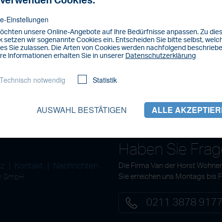
 verwenden Cookies.
e-Einstellungen
öchten unsere Online-Angebote auf lhre Bedürfnisse anpassen. Zu di
 setzen wir sogenannte Cookies ein. Entscheiden Sie bitte selbst, welc
es Sie zulassen. Die Arten von Cookies werden nachfolgend beschriebe
re lnformationen erhalten Sie in unserer
Datenschutzerklärung
Technisch notwendig
Statistik
AUSWAHL BESTÄTIGEN
ALLE AKZEPTIE
Haben Sie Fra
tz
Kontakt
Nachrichten
Die Firma Van der Horst Wohnen
en GmbH
Sie erreichen uns Montags bis 
0211 3878 917