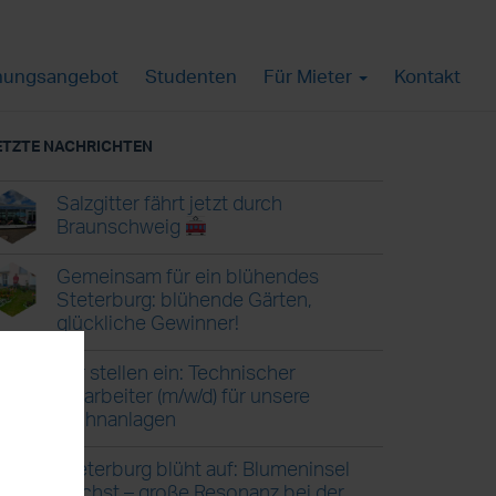
ungsangebot
Studenten
Für Mieter
Kontakt
ETZTE NACHRICHTEN
Salzgitter fährt jetzt durch
Braunschweig
Gemeinsam für ein blühendes
Steterburg: blühende Gärten,
glückliche Gewinner!
Wir stellen ein: Technischer
Mitarbeiter (m/w/d) für unsere
Wohnanlagen
Steterburg blüht auf: Blumeninsel
wächst – große Resonanz bei der