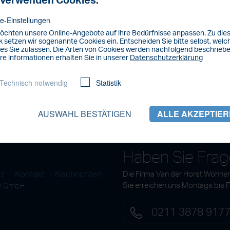
 verwenden Cookies.
e-Einstellungen
öchten unsere Online-Angebote auf lhre Bedürfnisse anpassen. Zu di
 setzen wir sogenannte Cookies ein. Entscheiden Sie bitte selbst, welc
es Sie zulassen. Die Arten von Cookies werden nachfolgend beschriebe
re lnformationen erhalten Sie in unserer
Datenschutzerklärung
Technisch notwendig
Statistik
AUSWAHL BESTÄTIGEN
ALLE AKZEPTIE
Haben Sie Fra
tz
Kontakt
Nachrichten
Die Firma Van der Horst Wohnen
en GmbH
Sie erreichen uns Montags bis 
0211 3878 917