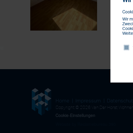
Wir
Cooki
Wir m
Zweck
Cooki
Weite
Home
Impressum
Datenschu
Copyright © 2026 Van Der Horst Wohn
Cookie-Einstellungen
Website by Reclamebureau 390