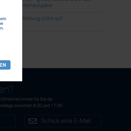
Blumenausgabe
Steterburg blüht auf!
esem
he
n.
REN
gen?
 GmbH ist immer für Sie da.
Freitags zwischen 8:30 und 17:00.
7
Schick eine E-Mail