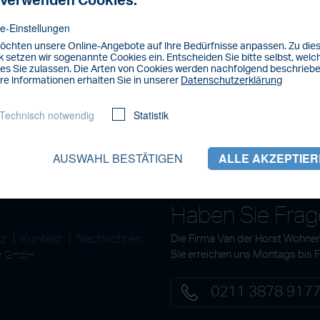
 verwenden Cookies.
e-Einstellungen
öchten unsere Online-Angebote auf lhre Bedürfnisse anpassen. Zu di
 setzen wir sogenannte Cookies ein. Entscheiden Sie bitte selbst, welc
es Sie zulassen. Die Arten von Cookies werden nachfolgend beschriebe
re lnformationen erhalten Sie in unserer
Datenschutzerklärung
Technisch notwendig
Statistik
AUSWAHL BESTÄTIGEN
ALLE AKZEPTIE
Haben Sie Fra
tz
Kontakt
Nachrichten
Die Firma Van der Horst Wohnen
en GmbH
Sie erreichen uns Montags bis 
0211 3878 917