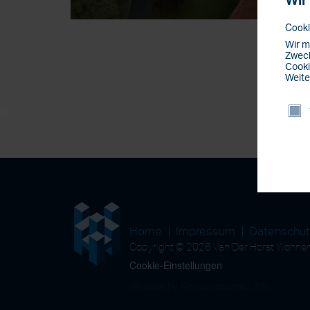
Wir
Cooki
Wir m
Zweck
Cooki
Weite
Home
Impressum
Datenschu
Copyright © 2026 Van Der Horst Wohn
Cookie-Einstellungen
Website by Reclamebureau 390