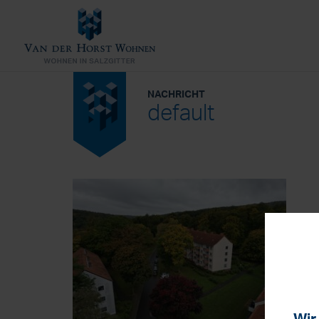
NACHRICHT
default