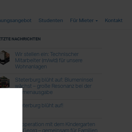
ungsangebot
Studenten
Für Mieter
Kontakt
ETZTE NACHRICHTEN
Wir stellen ein: Technischer
Mitarbeiter (m/w/d) für unsere
Wohnanlagen
Steterburg blüht auf: Blumeninsel
wächst – große Resonanz bei der
Blumenausgabe
Steterburg blüht auf!
Kooperation mit dem Kindergarten
St. Georg – gemeinsam für Familien