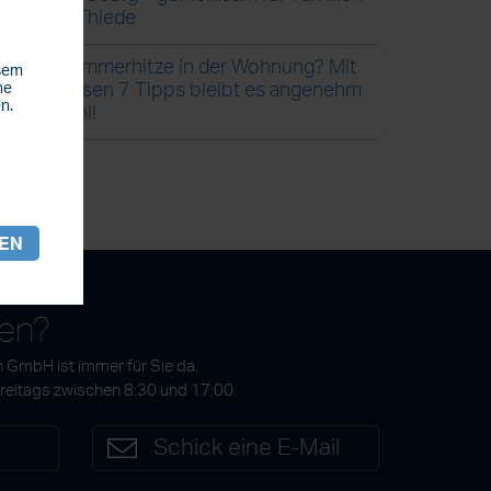
in Thiede
Sommerhitze in der Wohnung? Mit
esem
diesen 7 Tipps bleibt es angenehm
he
n.
kühl!
REN
gen?
 GmbH ist immer für Sie da.
Freitags zwischen 8:30 und 17:00.
7
Schick eine E-Mail