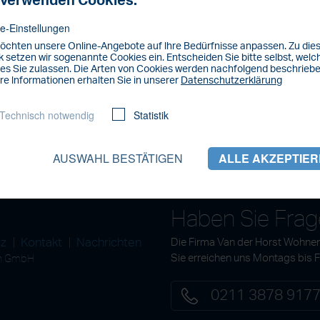
 verwenden Cookies.
e-Einstellungen
öchten unsere Online-Angebote auf lhre Bedürfnisse anpassen. Zu di
 setzen wir sogenannte Cookies ein. Entscheiden Sie bitte selbst, welc
es Sie zulassen. Die Arten von Cookies werden nachfolgend beschriebe
re lnformationen erhalten Sie in unserer
Datenschutzerklärung
Technisch notwendig
Statistik
AUSWAHL BESTÄTIGEN
ALLE AKZEPTIE
Haben Sie Fra
tz
Kontakt
Nachrichten
Die Firma Van der Horst Wohnen
en GmbH
Sie erreichen uns Montags bis 
0211 3878 917