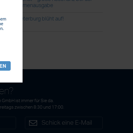
Blumenausgabe
Steterburg blüht auf!
esem
he
n.
REN
gen?
 GmbH ist immer für Sie da.
Freitags zwischen 8:30 und 17:00.
7
Schick eine E-Mail