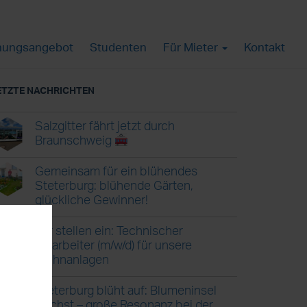
ungsangebot
Studenten
Für Mieter
Kontakt
ETZTE NACHRICHTEN
Salzgitter fährt jetzt durch
Braunschweig
Gemeinsam für ein blühendes
Steterburg: blühende Gärten,
glückliche Gewinner!
Wir stellen ein: Technischer
Mitarbeiter (m/w/d) für unsere
Wohnanlagen
Steterburg blüht auf: Blumeninsel
wächst – große Resonanz bei der