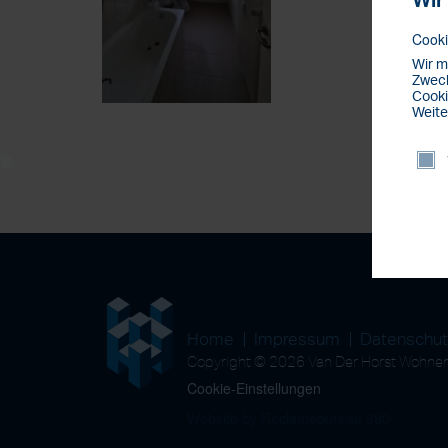
Wir
Cooki
Wir m
Zweck
Cooki
Weite
Home
Impressum
Datenschu
Copyright © 2026 Van Der Horst Wohn
Cookie-Einstellungen
Website by Reclamebureau 390