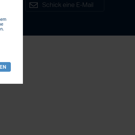
7
Schick eine E-Mail
esem
he
n.
REN