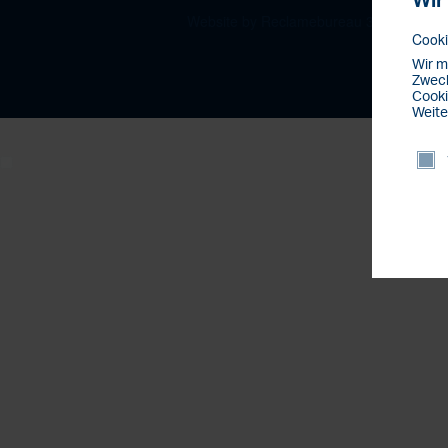
Wir
Website by Reclamebureau 390
Cooki
Wir m
Zweck
Cooki
Weite