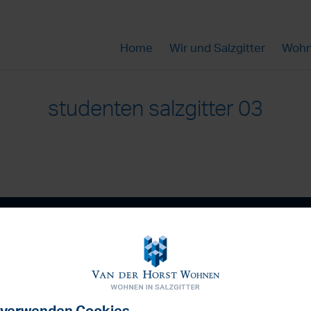
Home
Wir und Salzgitter
Wohn
studenten salzgitter 03
Haben Sie Fra
tz
Kontakt
Nachrichten
Die Firma Van der Horst Wohnen
en GmbH
Sie erreichen uns Montags bis 