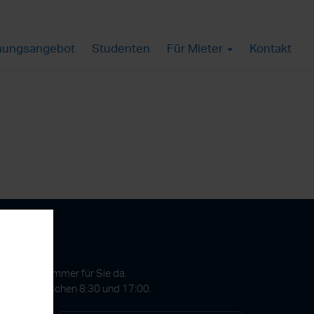
ungsangebot
Studenten
Für Mieter
Kontakt
gen?
 GmbH ist immer für Sie da.
Freitags zwischen 8:30 und 17:00.