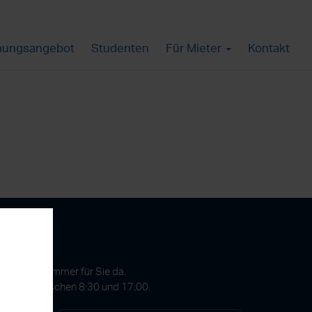
ungsangebot
Studenten
Für Mieter
Kontakt
gen?
 GmbH ist immer für Sie da.
Freitags zwischen 8:30 und 17:00.