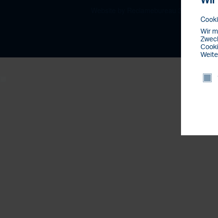
Wir
Website by Reclamebureau 390
Cooki
Wir m
Zweck
Cooki
Weite