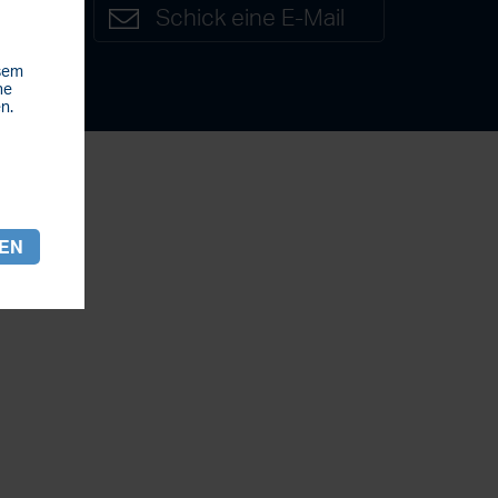
7
Schick eine E-Mail
esem
he
n.
REN