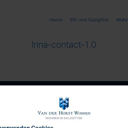
Home
Wir und Salzgitter
Wohn
Irina-contact-1.0
Haben Sie Fra
tz
Kontakt
Nachrichten
Die Firma Van der Horst Wohnen
en GmbH
Sie erreichen uns Montags bis 