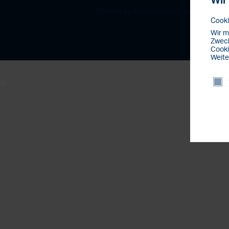
Wir
Website by Reclamebureau 390
Cooki
Wir m
Zweck
Cooki
Weite