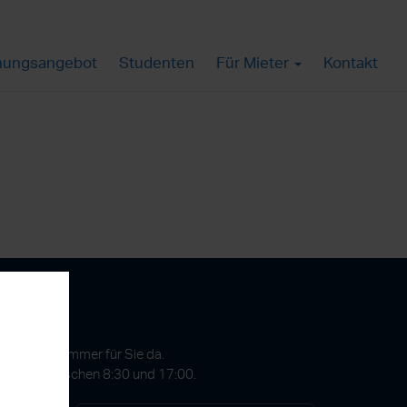
ungsangebot
Studenten
Für Mieter
Kontakt
gen?
 GmbH ist immer für Sie da.
Freitags zwischen 8:30 und 17:00.