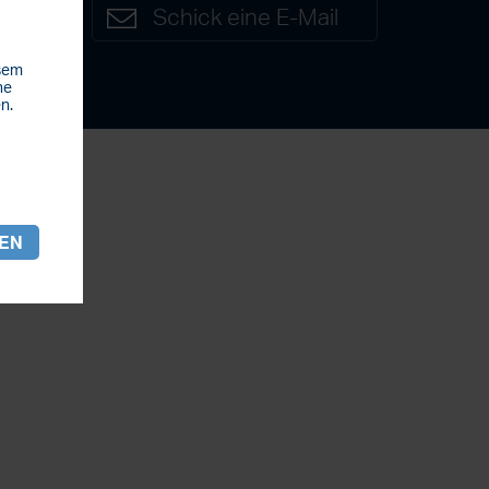
7
Schick eine E-Mail
esem
he
n.
REN