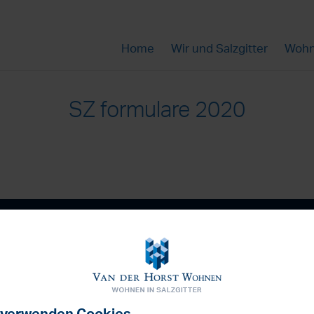
Home
Wir und Salzgitter
Wohn
SZ formulare 2020
Haben Sie Fra
tz
Kontakt
Nachrichten
Die Firma Van der Horst Wohnen
en GmbH
Sie erreichen uns Montags bis 