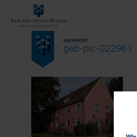
NACHRICHT
geb-pic-022961