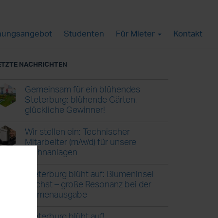
ungsangebot
Studenten
Für Mieter
Kontakt
ETZTE NACHRICHTEN
Gemeinsam für ein blühendes
Steterburg: blühende Gärten,
glückliche Gewinner!
Wir stellen ein: Technischer
Mitarbeiter (m/w/d) für unsere
Wohnanlagen
Steterburg blüht auf: Blumeninsel
wächst – große Resonanz bei der
Blumenausgabe
Steterburg blüht auf!