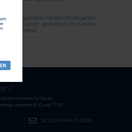
Kooperation mit dem Kindergarten
esem
St. Georg – gemeinsam für Familien
he
n.
in Thiede
REN
gen?
 GmbH ist immer für Sie da.
Freitags zwischen 8:30 und 17:00.
7
Schick eine E-Mail