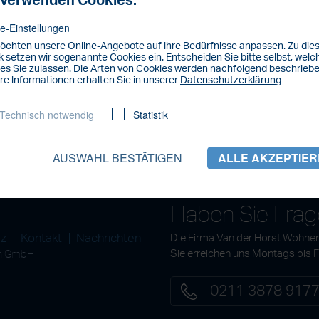
 verwenden Cookies.
e-Einstellungen
öchten unsere Online-Angebote auf lhre Bedürfnisse anpassen. Zu di
 setzen wir sogenannte Cookies ein. Entscheiden Sie bitte selbst, welc
es Sie zulassen. Die Arten von Cookies werden nachfolgend beschriebe
re lnformationen erhalten Sie in unserer
Datenschutzerklärung
Technisch notwendig
Statistik
AUSWAHL BESTÄTIGEN
ALLE AKZEPTIE
Haben Sie Fra
tz
Kontakt
Nachrichten
Die Firma Van der Horst Wohnen
en GmbH
Sie erreichen uns Montags bis 
0211 3878 917