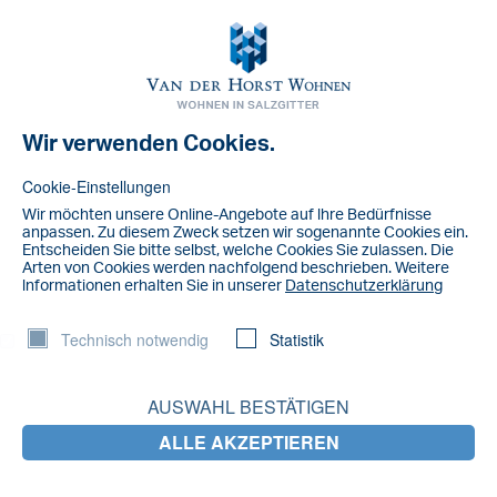
Toggl
navig
Wir verwenden Cookies.
NACHRICHT
Yoga
Cookie-Einstellungen
Wir möchten unsere Online-Angebote auf lhre Bedürfnisse
Yoga macht gesund und glücklich – das belegen diverse Studien.
anpassen. Zu diesem Zweck setzen wir sogenannte Cookies ein.
Zweieinhalb Stunden Yoga pro Woche sollen ausreichen, um die
Entscheiden Sie bitte selbst, welche Cookies Sie zulassen. Die
Arten von Cookies werden nachfolgend beschrieben. Weitere
Beschwerden von Asthmapatienten zu lindern. Zu diesem Ergebnis
lnformationen erhalten Sie in unserer
Datenschutzerklärung
kam eine Mini-Studie des American College of Sports Medicine mit
20 Teilnehmern. Positive Auswirkungen beobachteten die Forscher
Technisch notwendig
Statistik
auch bei Menschen mit Herzkrankheiten, Bluthochdruck und
Depressionen.
Yoga soll außerdem Durchblutungsstörungen, Schlafstörungen,
AUSWAHL BESTÄTIGEN
chronische Kopfschmerzen und Rückenschmerzen lindern.
ALLE AKZEPTIEREN
Aufgrund der zahlreichen positiven Auswirkungen auf die
Gesundheit übernehmen viele Krankenkassen die Kosten für einen
Yoga-Kurs ganz oder teilweise.