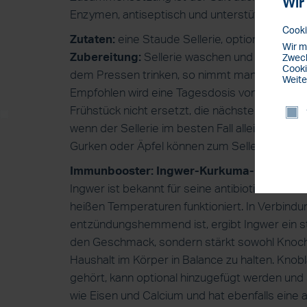
Wir
Enzymen, antiseptisch und unterstützt den au
Cooki
Zutaten:
eine Staude Sellerie, optional Äpfel 
Wir m
Zubereitung:
Sellerie waschen und nach und n
Zweck
Cooki
dem Pressen trinken, so nimmt man die meist
Weite
Empfohlen wird eine Tagesdosis von einem hal
Frühstück nicht ersetzt, die nächste Mahlzei
wenn der Sellerie im besten Fall alleine konsu
Gurken oder Äpfel können zum Sellerie gemis
Immunbooster: Ingwer-Kurkuma-Orangen-
Ingwer ist bekannt für seine antibiotische Wi
heißen Temperaturen funktioniert. In Verbind
entzündungshemmend ist, ergibt Ingwer ein sta
den Geschmack, sondern stärkt sowohl Knoche
Haushalt im Körper in Balance zu halten. Knob
gehört, kann optional hinzugefügt werden und 
wie Eisen und Calcium und hat ebenfalls eine 