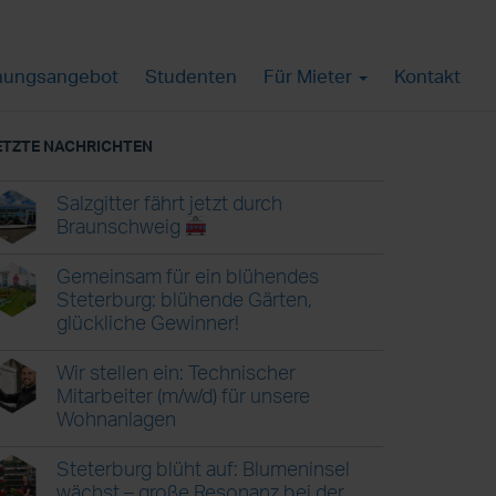
ungsangebot
Studenten
Für Mieter
Kontakt
ETZTE NACHRICHTEN
Salzgitter fährt jetzt durch
Braunschweig
Gemeinsam für ein blühendes
Steterburg: blühende Gärten,
glückliche Gewinner!
Wir stellen ein: Technischer
Mitarbeiter (m/w/d) für unsere
Wohnanlagen
Steterburg blüht auf: Blumeninsel
wächst – große Resonanz bei der