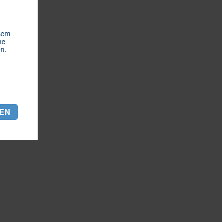
esem
he
n.
REN