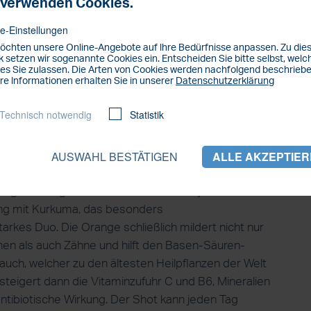
 verwenden Cookies.
sgeglichenen Elektrolythaushalt im Körper.
e-Einstellungen
oder Gurken zum Verfeinern.
öchten unsere Online-Angebote auf lhre Bedürfnisse anpassen. Zu di
ach in den Entsafter geben. Den Saft direkt nach
 setzen wir sogenannte Cookies ein. Entscheiden Sie bitte selbst, welc
es Sie zulassen. Die Arten von Cookies werden nachfolgend beschriebe
en Vitamine und Mineralien im Organismus auf.
re lnformationen erhalten Sie in unserer
Datenschutzerklärung
ben Liter auf leeren Magen. Da der Saft das
t am besten erst nach 15 Minuten verzehren. Auch
Technisch notwendig
Statistik
miert werden sollte, ist der Geschmack sehr stark –
cht werden.
AUSWAHL BESTÄTIGEN
ALLE AKZEPTIE
shot
rkung und sorgt dafür, dass das Immunsystem auch bei
ung mit Kurkuma, das besonders
rkes Duo. Die Orange schließlich mildert nicht nur
n als auch Zähne und hilft den Basen-Säuren-
lauch, welcher zu den ältesten Heilpflanzen der Welt
steigert dann die Vitaminzufuhr C und B6, Mineralien
antibiotische Wirkung. Der Shot kann jeden Tag