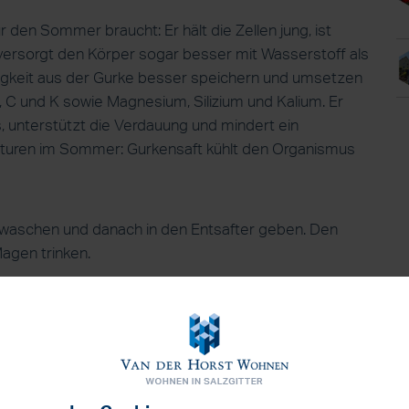
ür den Sommer braucht: Er hält die Zellen jung, ist
 versorgt den Körper sogar besser mit Wasserstoff als
ssigkeit aus der Gurke besser speichern und umsetzen
, C und K sowie Magnesium, Silizium und Kalium. Er
, unterstützt die Verdauung und mindert ein
aturen im Sommer: Gurkensaft kühlt den Organismus
 waschen und danach in den Entsafter geben. Den
agen trinken.
d: Mit seinen natürlichen Inhaltsstoffen kann
rkrankungen helfen. Der natürliche Salzgehalt im
ieren, unterstützt das zentrale Nervensystem und kann
 oder Panik-Attacken wirken. Durch seine
m und Leber. Selleriesaft ist basisch, reich an