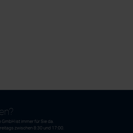
gen?
 GmbH ist immer für Sie da.
Freitags zwischen 8:30 und 17:00.