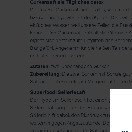
Gurkensaft als Tägliches detox
Der frische Gurkensaft liefert alles, was man f
basisch und hydratisiert den Körper. Der Saft
einfaches Wasser, weil unsere Zellen die Flü
können. Der Gurkensaft enthält die Vitamine A
eignet sich perfekt zum Entgiften des Körpers
Blähgefühl. Angenehm für die heißen Temper
und ist super erfrischend.
Zutaten:
zwei unbehandelte Gurken.
Zubereitung:
Die zwei Gurken mit Schale gut
Saft am besten direkt am Morgen auf leeren M
Superfood: Selleriesaft
Der Hype um Selleriesaft hat einen guten Grun
Selleriesaft sogar bei der Heilung von Immune
Sellerie hilft dabei, den Blutdruck zu stabilis
weiterhin gegen Angstzustände, Depressionen
Zusammensetzung ist der Saft auch gut für Dar