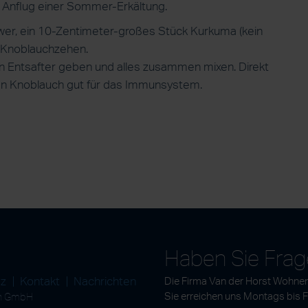
n Anflug einer Sommer-Erkältung.
er, ein 10-Zentimeter-großes Stück Kurkuma (kein
er Knoblauchzehen.
en Entsafter geben und alles zusammen mixen. Direkt
en Knoblauch gut für das Immunsystem.
Haben Sie Fra
tz
Kontakt
Nachrichten
Die Firma Van der Horst Wohnen
en GmbH
Sie erreichen uns Montags bis 