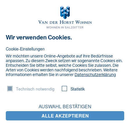
Toggl
navig
Wir verwenden Cookies.
NACHRICHT
Ameisen bekämpfen
Cookie-Einstellungen
Wir möchten unsere Online-Angebote auf lhre Bedürfnisse
Ameisen sind im Haus keine gern gesehenen Gäste. Man kann
anpassen. Zu diesem Zweck setzen wir sogenannte Cookies ein.
sie jedoch auch auf schonende Weise und ohne Gift so gut wie
Entscheiden Sie bitte selbst, welche Cookies Sie zulassen. Die
Arten von Cookies werden nachfolgend beschrieben. Weitere
immer effektiv bekämpfen.
lnformationen erhalten Sie in unserer
Datenschutzerklärung
Essig: Ameisen können den Geruch von Essig nicht ausstehen.
Mischen Sie Wasser mit Essig und besprühen Sie die
Technisch notwendig
Statistik
Ameisenstraße vorsichtig damit. Dadurch löst sich die
Ameisenstraße auf und sie ergreifen die Flucht.
AUSWAHL BESTÄTIGEN
Zitronen: Reiben Sie Zitronensaft auf Stellen, an denen die
Ameisen sich besonders gerne aufhalten. Es wirkt wie eine
ALLE AKZEPTIEREN
unsichtbare Barriere für die kleinen Tierchen.
Zimt: Dieses Gewürz erinnert Sie nicht nur im Sommer an