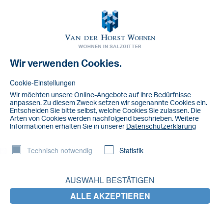
Toggl
navig
Wir verwenden Cookies.
NACHRICHT
Kinderen 2020 3.3a
Cookie-Einstellungen
Wir möchten unsere Online-Angebote auf lhre Bedürfnisse
Kinderen 2020 3.3a
anpassen. Zu diesem Zweck setzen wir sogenannte Cookies ein.
Entscheiden Sie bitte selbst, welche Cookies Sie zulassen. Die
Arten von Cookies werden nachfolgend beschrieben. Weitere
LETZTE NACHRICHTEN
lnformationen erhalten Sie in unserer
Datenschutzerklärung
Technisch notwendig
Statistik
Salzgitter fährt jetzt durch Braunschweig
AUSWAHL BESTÄTIGEN
Gemeinsam für ein blühendes Steterburg:
blühende Gärten, glückliche Gewinner!
ALLE AKZEPTIEREN
Wir stellen ein: Technischer Mitarbeiter