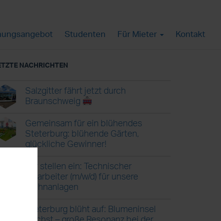
ungsangebot
Studenten
Für Mieter
Kontakt
ETZTE NACHRICHTEN
Salzgitter fährt jetzt durch
Braunschweig
Gemeinsam für ein blühendes
Steterburg: blühende Gärten,
glückliche Gewinner!
Wir stellen ein: Technischer
Mitarbeiter (m/w/d) für unsere
Wohnanlagen
Steterburg blüht auf: Blumeninsel
wächst – große Resonanz bei der