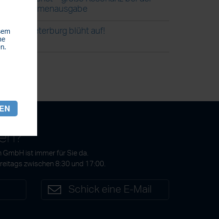
Blumenausgabe
Steterburg blüht auf!
esem
he
n.
REN
gen?
 GmbH ist immer für Sie da.
Freitags zwischen 8:30 und 17:00.
7
Schick eine E-Mail