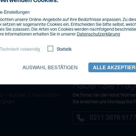
 verwenden Cookies.
e-Einstellungen
öchten unsere Online-Angebote auf lhre Bedürfnisse anpassen. Zu di
 setzen wir sogenannte Cookies ein. Entscheiden Sie bitte selbst, welc
es Sie zulassen. Die Arten von Cookies werden nachfolgend beschriebe
re lnformationen erhalten Sie in unserer
Datenschutzerklärung
Technisch notwendig
Statistik
AUSWAHL BESTÄTIGEN
ALLE AKZEPTIE
Haben Sie Fra
tz
Kontakt
Nachrichten
Die Firma Van der Horst Wohnen
en GmbH
Sie erreichen uns Montags bis 
0211 3878 917