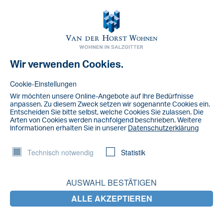
Toggl
navig
Wir verwenden Cookies.
NACHRICHT
Kinderen 2020 1.03
Cookie-Einstellungen
Wir möchten unsere Online-Angebote auf lhre Bedürfnisse
Kinderen 2020 1.03
anpassen. Zu diesem Zweck setzen wir sogenannte Cookies ein.
Entscheiden Sie bitte selbst, welche Cookies Sie zulassen. Die
Arten von Cookies werden nachfolgend beschrieben. Weitere
LETZTE NACHRICHTEN
lnformationen erhalten Sie in unserer
Datenschutzerklärung
Technisch notwendig
Statistik
Salzgitter fährt jetzt durch Braunschweig
AUSWAHL BESTÄTIGEN
Gemeinsam für ein blühendes Steterburg:
blühende Gärten, glückliche Gewinner!
ALLE AKZEPTIEREN
Wir stellen ein: Technischer Mitarbeiter