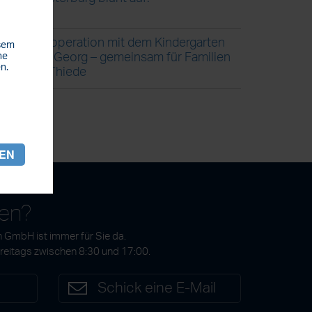
Kooperation mit dem Kindergarten
esem
St. Georg – gemeinsam für Familien
he
n.
in Thiede
REN
gen?
 GmbH ist immer für Sie da.
Freitags zwischen 8:30 und 17:00.
7
Schick eine E-Mail