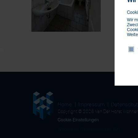
Wir
Cooki
Wir m
Zweck
Cooki
Weite
Home
Impressum
Datenschu
Copyright © 2026 Van Der Horst Wohn
Cookie-Einstellungen
Website by Reclamebureau 390