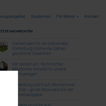
ungsangebot
Studenten
Für Mieter
Kontakt
ETZTE NACHRICHTEN
Gemeinsam für ein blühendes
Steterburg: blühende Gärten,
glückliche Gewinner!
Wir stellen ein: Technischer
Mitarbeiter (m/w/d) für unsere
Wohnanlagen
Steterburg blüht auf: Blumeninsel
wächst – große Resonanz bei der
Blumenausgabe
Steterburg blüht auf!