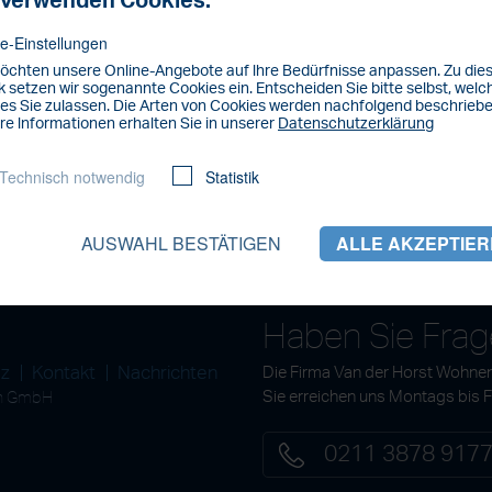
 verwenden Cookies.
e-Einstellungen
öchten unsere Online-Angebote auf lhre Bedürfnisse anpassen. Zu di
 setzen wir sogenannte Cookies ein. Entscheiden Sie bitte selbst, welc
es Sie zulassen. Die Arten von Cookies werden nachfolgend beschriebe
re lnformationen erhalten Sie in unserer
Datenschutzerklärung
Technisch notwendig
Statistik
AUSWAHL BESTÄTIGEN
ALLE AKZEPTIE
Haben Sie Fra
tz
Kontakt
Nachrichten
Die Firma Van der Horst Wohnen
en GmbH
Sie erreichen uns Montags bis 
0211 3878 917