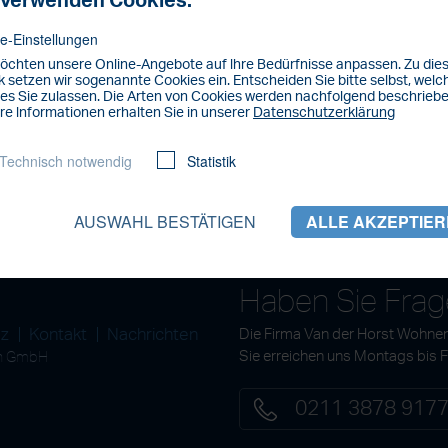
 verwenden Cookies.
e-Einstellungen
öchten unsere Online-Angebote auf lhre Bedürfnisse anpassen. Zu di
 setzen wir sogenannte Cookies ein. Entscheiden Sie bitte selbst, welc
es Sie zulassen. Die Arten von Cookies werden nachfolgend beschriebe
re lnformationen erhalten Sie in unserer
Datenschutzerklärung
Technisch notwendig
Statistik
AUSWAHL BESTÄTIGEN
ALLE AKZEPTIE
Haben Sie Fra
tz
Kontakt
Nachrichten
Die Firma Van der Horst Wohnen
en GmbH
Sie erreichen uns Montags bis 
0211 3878 917