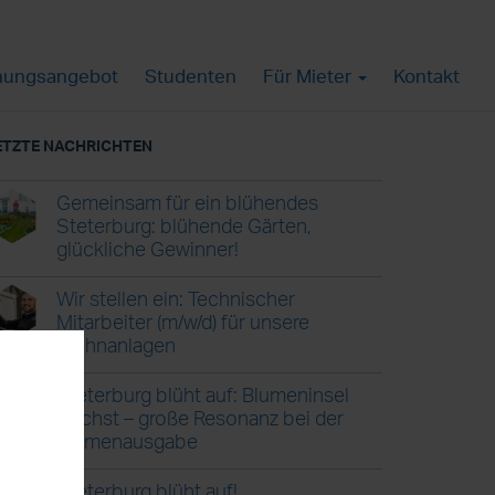
ungsangebot
Studenten
Für Mieter
Kontakt
ETZTE NACHRICHTEN
Gemeinsam für ein blühendes
Steterburg: blühende Gärten,
glückliche Gewinner!
Wir stellen ein: Technischer
Mitarbeiter (m/w/d) für unsere
Wohnanlagen
Steterburg blüht auf: Blumeninsel
wächst – große Resonanz bei der
Blumenausgabe
Steterburg blüht auf!