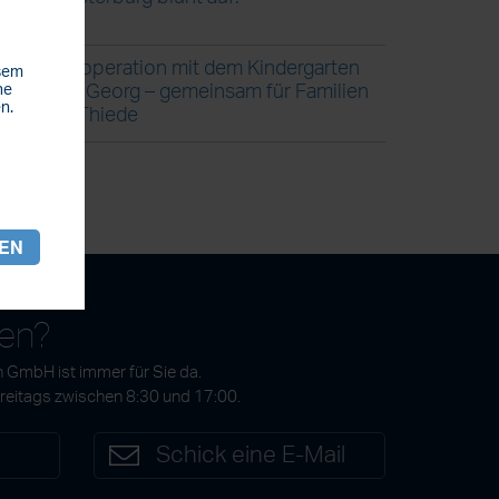
Kooperation mit dem Kindergarten
esem
St. Georg – gemeinsam für Familien
he
n.
in Thiede
REN
gen?
 GmbH ist immer für Sie da.
Freitags zwischen 8:30 und 17:00.
7
Schick eine E-Mail