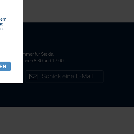
esem
he
n.
gen?
 GmbH ist immer für Sie da.
Freitags zwischen 8:30 und 17:00.
REN
7
Schick eine E-Mail