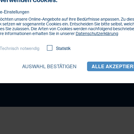
 verwenden Cookies.
e-Einstellungen
öchten unsere Online-Angebote auf lhre Bedürfnisse anpassen. Zu di
 setzen wir sogenannte Cookies ein. Entscheiden Sie bitte selbst, welc
es Sie zulassen. Die Arten von Cookies werden nachfolgend beschriebe
re lnformationen erhalten Sie in unserer
Datenschutzerklärung
Haben Sie Fra
Technisch notwendig
Statistik
tz
Kontakt
Nachrichten
Die Firma Van der Horst Wohnen
en GmbH
Sie erreichen uns Montags bis 
AUSWAHL BESTÄTIGEN
ALLE AKZEPTIE
0211 3878 917