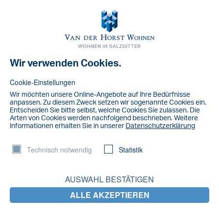
Toggl
navig
Wir verwenden Cookies.
NACHRICHT
Salzgitter Flyer 2019
Cookie-Einstellungen
Wir möchten unsere Online-Angebote auf lhre Bedürfnisse
Salzgitter Flyer 2019
anpassen. Zu diesem Zweck setzen wir sogenannte Cookies ein.
Entscheiden Sie bitte selbst, welche Cookies Sie zulassen. Die
Arten von Cookies werden nachfolgend beschrieben. Weitere
LETZTE NACHRICHTEN
lnformationen erhalten Sie in unserer
Datenschutzerklärung
Technisch notwendig
Gemeinsam für ein blühendes Steterburg:
Statistik
blühende Gärten, glückliche Gewinner!
AUSWAHL BESTÄTIGEN
Wir stellen ein: Technischer Mitarbeiter
(m/w/d) für unsere Wohnanlagen
ALLE AKZEPTIEREN
Steterburg blüht auf: Blumeninsel wächst –