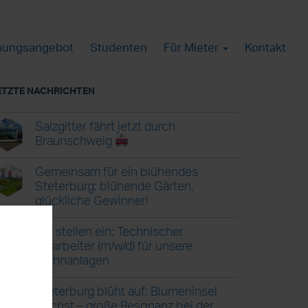
ungsangebot
Studenten
Für Mieter
Kontakt
ETZTE NACHRICHTEN
Salzgitter fährt jetzt durch
Braunschweig
Gemeinsam für ein blühendes
Steterburg: blühende Gärten,
glückliche Gewinner!
Wir stellen ein: Technischer
Mitarbeiter (m/w/d) für unsere
Wohnanlagen
Steterburg blüht auf: Blumeninsel
wächst – große Resonanz bei der