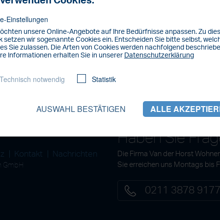
 verwenden Cookies.
e-Einstellungen
öchten unsere Online-Angebote auf lhre Bedürfnisse anpassen. Zu di
 setzen wir sogenannte Cookies ein. Entscheiden Sie bitte selbst, welc
es Sie zulassen. Die Arten von Cookies werden nachfolgend beschriebe
re lnformationen erhalten Sie in unserer
Datenschutzerklärung
Technisch notwendig
Statistik
AUSWAHL BESTÄTIGEN
ALLE AKZEPTIE
Haben Sie Fra
tz
Kontakt
Nachrichten
Die Firma Van der Horst Wohnen
en GmbH
Sie erreichen uns Montags bis 
0211 3878 917