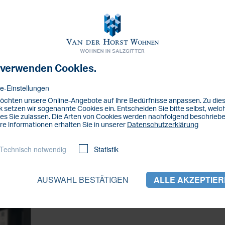
paß?
einen Kollegen. Die Arbeitsatmosphäre ist einfach
 verwenden Cookies.
e-Einstellungen
öchten unsere Online-Angebote auf lhre Bedürfnisse anpassen. Zu di
 du in deiner Freizeit?
 setzen wir sogenannte Cookies ein. Entscheiden Sie bitte selbst, welc
es Sie zulassen. Die Arten von Cookies werden nachfolgend beschriebe
re lnformationen erhalten Sie in unserer
Datenschutzerklärung
d unternehme gerne tolle Sachen mit meinen Kindern.
ndere gerne.
Technisch notwendig
Statistik
AUSWAHL BESTÄTIGEN
ALLE AKZEPTIE