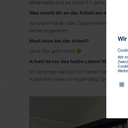
Mittlerweile sind es schon 11 Jahre.
Was macht dir an der Arbeit am meisten S
Auf jeden Fall die tolle Zusammenarbeit mit m
immer angenehm.
Wir
Must have bei der Arbeit?
Cooki
Ohne Tee geht nichts
Wir m
Arbeit ist nur das halbe Leben! Was machst
Zweck
Cooki
Weite
Ich verbringe viel Zeit mit meiner Familie un
Außerdem treibe ich regelmäßig Sport und wa