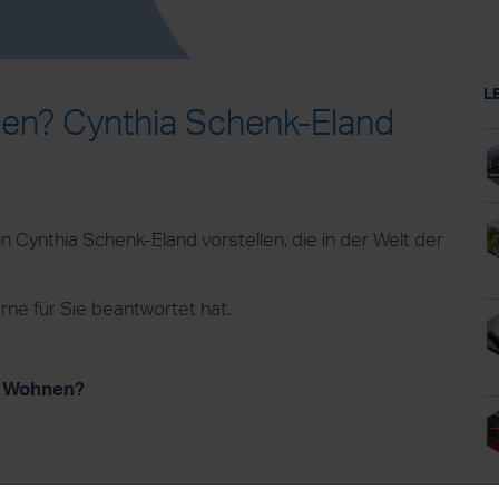
L
llen? Cynthia Schenk-Eland
 Cynthia Schenk-Eland vorstellen, die in der Welt der
erne für Sie beantwortet hat.
t Wohnen?