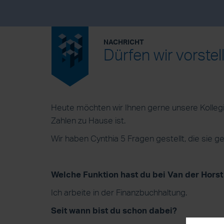
NACHRICHT
Dürfen wir vorste
Heute möchten wir Ihnen gerne unsere Kollegin
Zahlen zu Hause ist.
Wir haben Cynthia 5 Fragen gestellt, die sie g
Welche Funktion hast du bei Van der Hors
Ich arbeite in der Finanzbuchhaltung.
Seit wann bist du schon dabei?