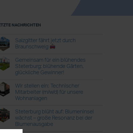
ETZTE NACHRICHTEN
Salzgitter fährt jetzt durch
Braunschweig
Gemeinsam für ein blühendes
Steterburg: blühende Gärten,
glückliche Gewinner!
Wir stellen ein: Technischer
Mitarbeiter (m/w/d) für unsere
Wohnanlagen
Steterburg blüht auf: Blumeninsel
wächst – große Resonanz bei der
Blumenausgabe