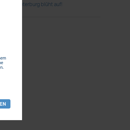
Steterburg blüht auf!
esem
he
n.
REN