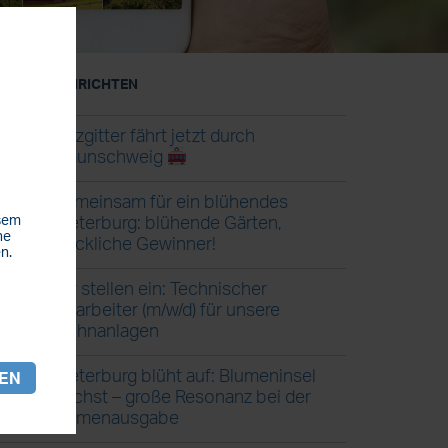
ETZTE NACHRICHTEN
Salzgitter fährt jetzt durch
Braunschweig
Gemeinsam für ein blühendes
esem
Steterburg: blühende Gärten,
he
glückliche Gewinner!
n.
Wir stellen ein: Technischer
Mitarbeiter (m/w/d) für unsere
Wohnanlagen
REN
Steterburg blüht auf: Blumeninsel
wächst – große Resonanz bei der
Blumenausgabe