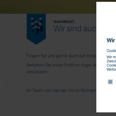
NACHRICHT
Wir sind auch auf
Wir
Cooki
Folgen Sie uns gerne auch auf Instagram:
ins
Wir m
Zweck
Behalten Sie unser Profil im Auge, damit Sie di
Cooki
Weite
verpassen.
Ihr Team von Van der Horst Wohnen.